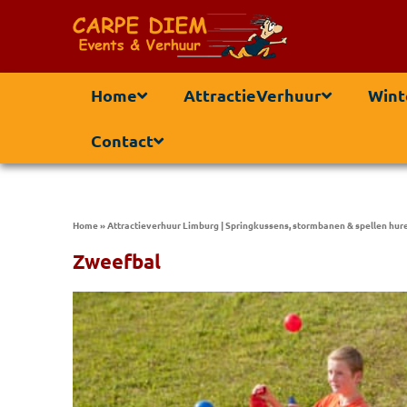
Home
AttractieVerhuur
Wint
Contact
Home
»
Attractieverhuur Limburg | Springkussens, stormbanen & spellen hur
Zweefbal