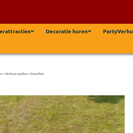
erattracties
Decoratie huren
PartyVerhu
en
»
Verhuur spellen
»
Zweefbal