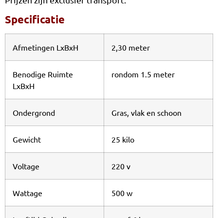
Krokodil ‘m erin
Specificatie
Olifant Schieten
Afmetingen LxBxH
2,30 meter
Spijkerpoepen
Tangram Puzzel
Benodige Ruimte
rondom 1.5 meter
LxBxH
Buttonmachine
Arm worsteltafel
Ondergrond
Gras, vlak en schoon
Grave Toss
Gewicht
25 kilo
Spooky Slot
Heksen Ringwerpen
Voltage
220 v
Zombie Bowlen
Wattage
500 w