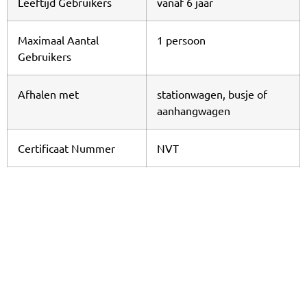
Leeftijd Gebruikers
vanaf 6 jaar
Maximaal Aantal
1 persoon
Gebruikers
Afhalen met
stationwagen, busje of
aanhangwagen
Certificaat Nummer
NVT
Voor onze transport regels klik
hier
social media
Like ons op Social media en blijf op de hoogte van
ons laatste nieuws of actie’s
Facebook
Instagram
of