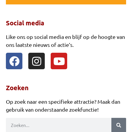
Wortel Werpen
Social media
Blikwerpen
Balwerpen
Like ons op social media en blijf op de hoogte van
ons laatste nieuws of actie’s.
Clown Kop Gooien
Bal Ladder
Bibberdraadspel
Dartbord opblaasbaar
Zoeken
Dambord XXL
Op zoek naar een specifieke attractie? Maak dan
Mens erger je niet XXL
gebruik van onderstaande zoekfunctie!
Mega 4 op een rij
Doolhofspel