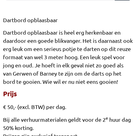
Dr Bibber
Dartbord opblaasbaar
Dumbo Waterballonnen
Kikker in de Put
Dartbord opblaasbaar is heel erg herkenbaar en
daardoor een goede blikvanger. Het is daarnaast ook
Koe Melken
erg leuk om een serieus potje te darten op dit reuze
Ringwerpspel
formaat van wel 3 meter hoog. Een leuk spel voor
jong en oud. Je hoeft in elk geval niet zo goed als
Toren van Pisa
van Gerwen of Barney te zijn om de darts op het
Vakschieten
bord te gooien. Wie wil er nu niet eens gooien!
Prijs
Gloria Gooien
Bonito voeren
€ 50,- (excl. BTW) per dag.
Bibber Leeuw
e
Bij alle verhuurmaterialen geldt voor de 2
huur dag
50% korting.
Zebra Hoefijzer Gooien
Prijzen zijn exclusief transport.