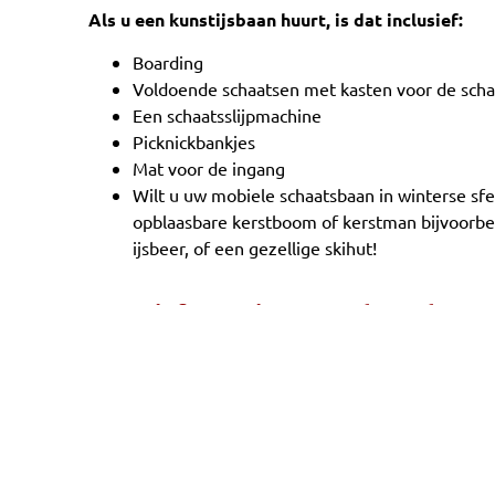
Als u een kunstijsbaan huurt, is dat inclusief:
Boarding
Voldoende schaatsen met kasten voor de scha
Een schaatsslijpmachine
Picknickbankjes
Mat voor de ingang
Wilt u uw mobiele schaatsbaan in winterse sfe
opblaasbare kerstboom of kerstman bijvoorbee
ijsbeer, of een gezellige skihut!
Meer informatie over schaatsbane
Neemt u voor meer informatie over schaatsbanen ge
te sturen naar
info@carpediemverhuur.nl
. Deze b
graag telefonisch te woord via nummer
06 – 53 818