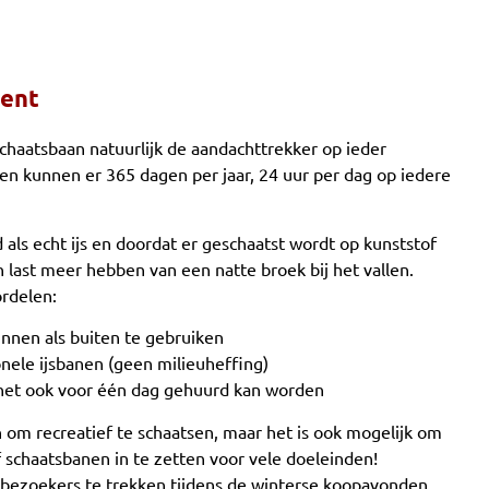
ment
schaatsbaan natuurlijk de aandachttrekker op ieder
n kunnen er 365 dagen per jaar, 24 uur per dag op iedere
 als echt ijs en doordat er geschaatst wordt op kunststof
last meer hebben van een natte broek bij het vallen.
rdelen:
innen als buiten te gebruiken
onele ijsbanen (geen milieuheffing)
het ook voor één dag gehuurd kan worden
om recreatief te schaatsen, maar het is ook mogelijk om
f schaatsbanen in te zetten voor vele doeleinden!
 bezoekers te trekken tijdens de winterse koopavonden,