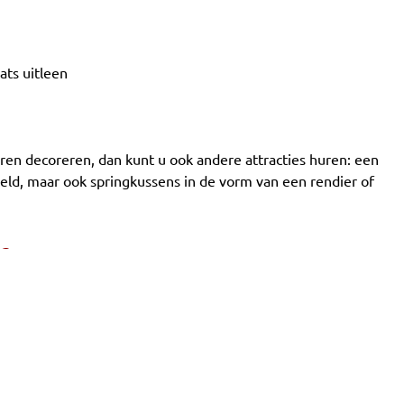
ats uitleen
ren decoreren, dan kunt u ook andere attracties huren: een
ld, maar ook springkussens in de vorm van een rendier of
n?
rust contact met ons op. Dit kunt u doen door een e-mail
eantwoorden wij zo spoedig mogelijk. Wij staan u ook
 747
.