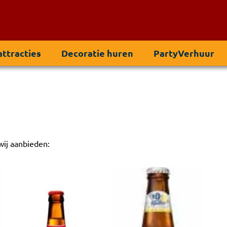
ttracties
Decoratie huren
PartyVerhuur
wij aanbieden: