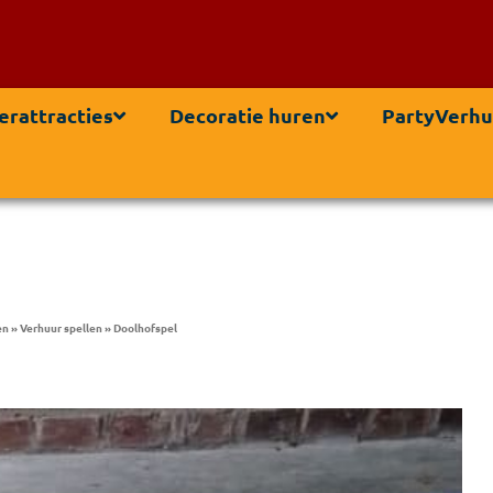
erattracties
Decoratie huren
PartyVerhu
en
»
Verhuur spellen
»
Doolhofspel