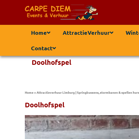
Home
AttractieVerhuur
Wint
Contact
Doolhofspel
Home
»
Attractieverhuur Limburg | Springkussens, stormbanen & spellen hur
Doolhofspel