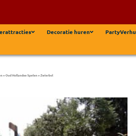
erattracties
Decoratie huren
PartyVerhu
en
»
Oud Hollandse Spelen
»
Zwierbol