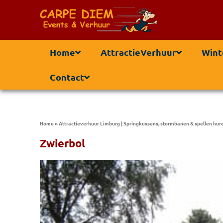
Home
AttractieVerhuur
Wint
Contact
Home
»
Attractieverhuur Limburg | Springkussens, stormbanen & spellen hur
Zwierbol