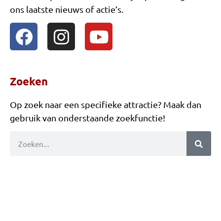
ons laatste nieuws of actie’s.
Zwierbol
Bierpul schuiven
Spijkerslaan
Boomstam zagen
Zoeken
klompen werpen
Op zoek naar een specifieke attractie? Maak dan
Boter Kaas En Eieren
gebruik van onderstaande zoekfunctie!
Memory
Diversen