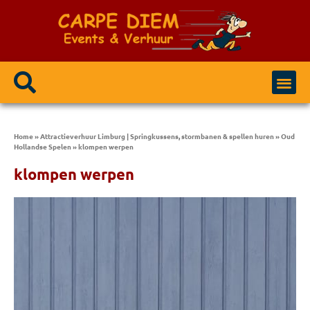
Home
»
Attractieverhuur Limburg | Springkussens, stormbanen & spellen huren
»
Oud
Hollandse Spelen
»
klompen werpen
klompen werpen