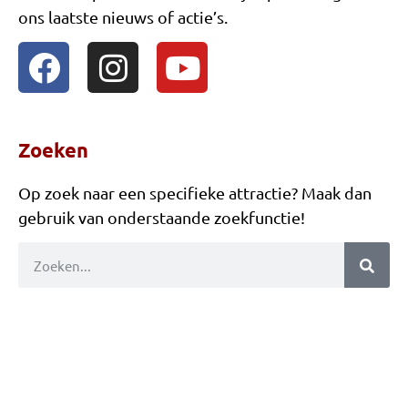
ons laatste nieuws of actie’s.
Zuurstok Candy Cane huren polyester
Candy Cane
Kerstman woonkamer
Decorwand Winter Sneeuwpop
Zoeken
Sneeuwpop Hout
Op zoek naar een specifieke attractie? Maak dan
Decorzetstuk hout Sneeuwpop
gebruik van onderstaande zoekfunctie!
Decorzetstuk hout Kerstman met zak
Decorzetstuk Kerstman Verlanglijstje
Opblaasbare Kerstbal 60 cm
Kerstboog
Diversen
X MAS Gouden Letters